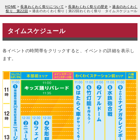
HOME
>
長泉わくわく祭りについて
>
長泉わくわく祭りの歴史
>
過去のわくわく
祭り 第22回
>
過去のわくわく祭り｜第22回わくわく祭り タイムスケジュール
タイムスケジュール
各イベントの時間帯をクリックすると、イベントの詳細を表示し
ます。