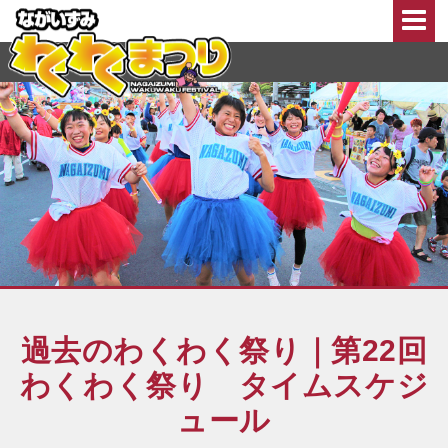
このページの本文へ移動
過去のわくわく祭り｜第22回
わくわく祭り タイムスケジ
ュール