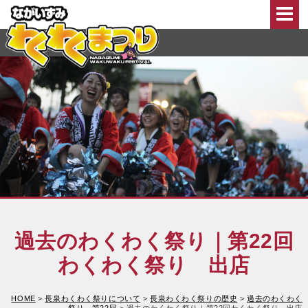
このページの本文へ移動
過去のわくわく祭り｜第22回
わくわく祭り 出店
HOME
>
長泉わくわく祭りについて
>
長泉わくわく祭りの歴史
>
過去のわくわく