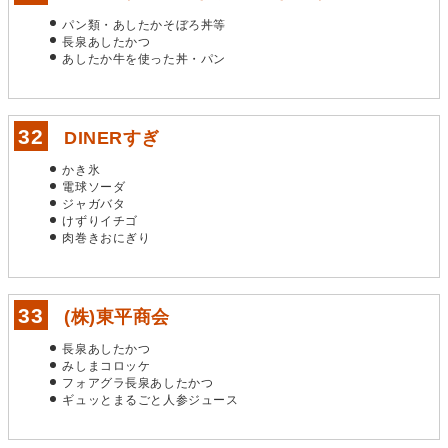
パン類・あしたかそぼろ丼等
長泉あしたかつ
あしたか牛を使った丼・パン
DINERすぎ
かき氷
電球ソーダ
ジャガバタ
けずりイチゴ
肉巻きおにぎり
(株)東平商会
長泉あしたかつ
みしまコロッケ
フォアグラ長泉あしたかつ
ギュッとまるごと人参ジュース