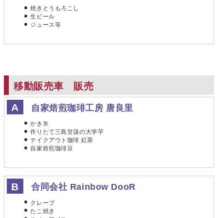
焼きとうもろこし
生ビール
ジュース等
移動販売車 販売
自家焙煎珈琲工房 唐良里
かき氷
作りたて三島甘藷の大学芋
テイクアウト珈琲 紅茶
自家焙煎珈琲豆
合同会社 Rainbow DooR
クレープ
たこ焼き