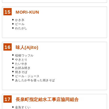
MORI-KUN
かき氷
ビール
わたがし
味人(Ajito)
稲穂ワッフル
やきとり
たいやき
お好み焼き
焼きそば
ビール・ジュース
あしたか牛を使った焼きそば
長泉町指定給水工事店協同組合
金魚すくい