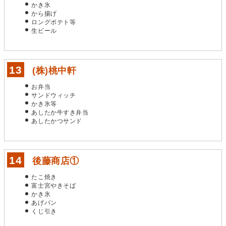
かき氷
から揚げ
ロングポテト等
生ビール
(株)桃中軒
お弁当
サンドウィッチ
かき氷等
あしたか牛すき弁当
あしたかつサンド
後藤商店①
たこ焼き
富士宮やきそば
かき氷
あげパン
くじ引き