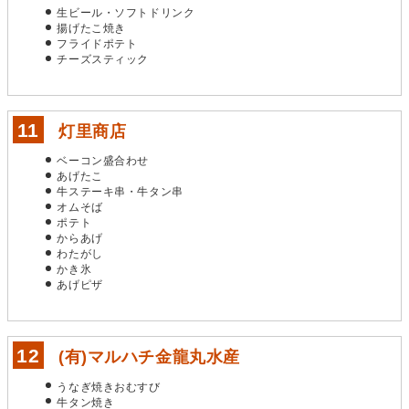
生ビール・ソフトドリンク
揚げたこ焼き
フライドポテト
チーズスティック
灯里商店
ベーコン盛合わせ
あげたこ
牛ステーキ串・牛タン串
オムそば
ポテト
からあげ
わたがし
かき氷
あげピザ
(有)マルハチ金龍丸水産
うなぎ焼きおむすび
牛タン焼き