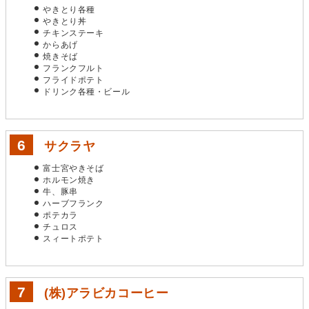
やきとり各種
やきとり丼
チキンステーキ
からあげ
焼きそば
フランクフルト
フライドポテト
ドリンク各種・ビール
サクラヤ
富士宮やきそば
ホルモン焼き
牛、豚串
ハーブフランク
ポテカラ
チュロス
スィートポテト
(株)アラビカコーヒー