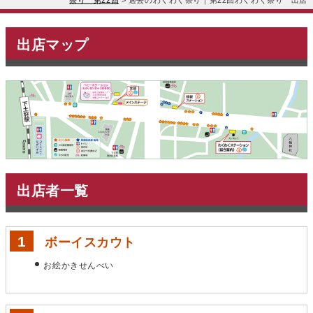
祭り 第22回
>
過去のわくわく祭り｜第22回わくわく祭り 出店
出店マップ
出店者一覧
ボーイスカウト
お絵かきせんべい