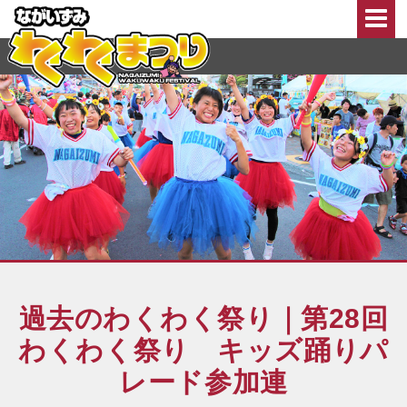
このページの本文へ移動
過去のわくわく祭り｜第28回
わくわく祭り キッズ踊りパ
レード参加連