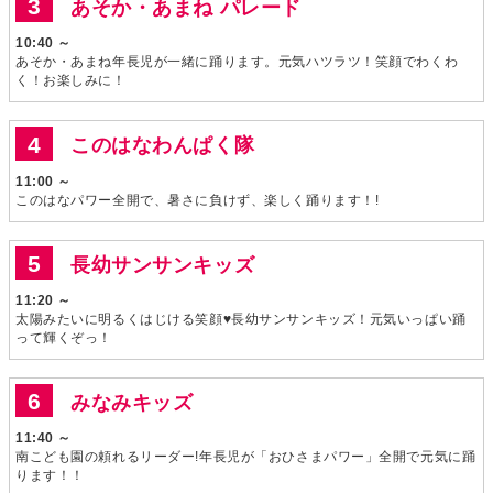
あそか・あまね パレード
10:40 ～
あそか・あまね年長児が一緒に踊ります。元気ハツラツ！笑顔でわくわ
く！お楽しみに！
このはなわんぱく隊
11:00 ～
このはなパワー全開で、暑さに負けず、楽しく踊ります！!
長幼サンサンキッズ
11:20 ～
太陽みたいに明るくはじける笑顔♥長幼サンサンキッズ！元気いっぱい踊
って輝くぞっ！
みなみキッズ
11:40 ～
南こども園の頼れるリーダー!年長児が「おひさまパワー」全開で元気に踊
ります！！