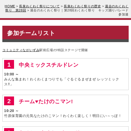
HOME
>
長泉わくわく祭りについて
>
長泉わくわく祭りの歴史
>
過去のわくわく
祭り 第28回
>
過去のわくわく祭り｜第28回わくわく祭り キッズ踊りパレード
参加連
参加チームリスト
コミュニティながいずみ
駅前広場の!特設ステージで開催
中央ミックスチルドレン
10:00 ～
みんな集まれ！わくわくまつりでも「ぐるぐるまぜまぜ レッツミック
ス!!」
チーム♥たけのこマン!
10:20 ～
竹原保育園の元気なたけのこマン！わくわく楽しく！明日にい～っぽ！