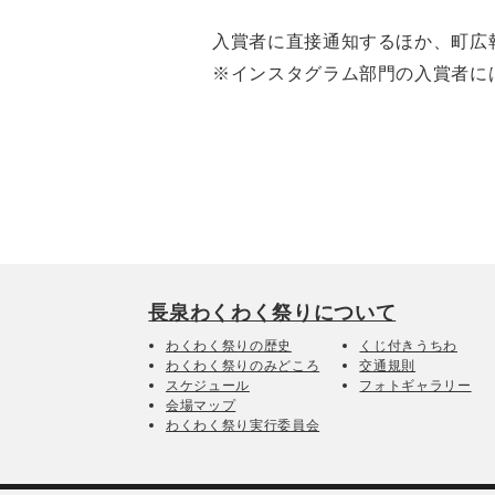
入賞者に直接通知するほか、町広
※インスタグラム部門の入賞者には、I
長泉わくわく祭りについて
わくわく祭りの歴史
くじ付きうちわ
わくわく祭りのみどころ
交通規則
スケジュール
フォトギャラリー
会場マップ
わくわく祭り実行委員会