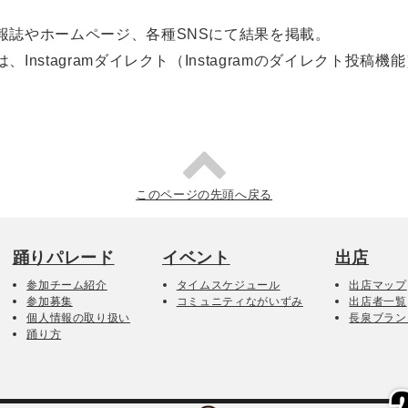
報誌やホームページ、各種SNSにて結果を掲載。
nstagramダイレクト（Instagramのダイレクト投稿機
このページの先頭へ戻る
踊りパレード
イベント
出店
参加チーム紹介
タイムスケジュール
出店マップ
参加募集
コミュニティながいずみ
出店者一覧
個人情報の取り扱い
長泉ブラン
踊り方