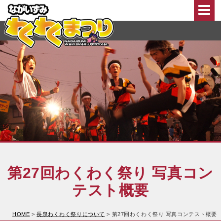
このページの本文へ移動
第27回わくわく祭り 写真コン
テスト概要
HOME
>
長泉わくわく祭りについて
>
第27回わくわく祭り 写真コンテスト概要