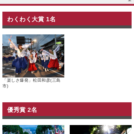
果
わくわく大賞 1名
「楽しさ爆発」松田和彦(三島
市)
優秀賞 2名