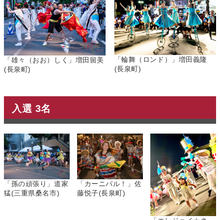
「輪舞（ロンド）」増田義隆
「雄々（おお）しく」増田留美
(長泉町)
(長泉町)
入選 3名
「カーニバル！」佐
「孫の頑張り」道家
藤悦子(長泉町)
猛(三重県桑名市)