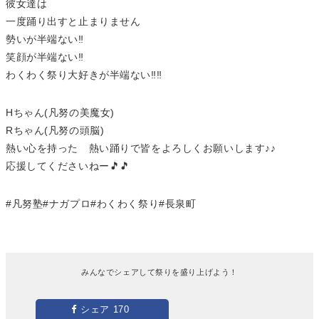
彼女達は
一度踊り出すと止まりません
勢いが半端ない‼️
笑顔が半端ない‼️
わくわく祭り大好きが半端ない‼️‼️
Hちゃん(凡努の美魔女)
Rちゃん(凡努の頭脳)
熱い心を持った 熱い踊りで皆をよろしくお願いします♪♪
応援してくださいねー🎵🎵
#凡努塾#ナガプロ#わくわく祭り#長泉町
みんなでシェアして祭りを盛り上げよう！
シェア
170