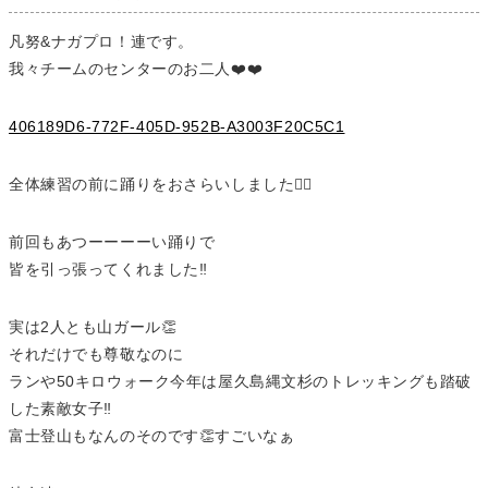
凡努&ナガプロ！連です。
我々チームのセンターのお二人❤️❤️
406189D6-772F-405D-952B-A3003F20C5C1
全体練習の前に踊りをおさらいしました👯‍♀️
前回もあつーーーーい踊りで
皆を引っ張ってくれました‼️
実は2人とも山ガール👏
それだけでも尊敬なのに
ランや50キロウォーク今年は屋久島縄文杉のトレッキングも踏破
した素敵女子‼️
富士登山もなんのそのです👏すごいなぁ