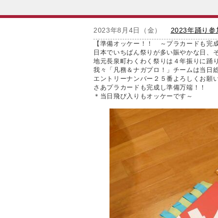
2023年8月4日（金）
2023年踊り
【準備オッケー！！ ～プラカードも完
日本でいちばん祭りが多い賑やかな日、
地元長泉町わくわく祭りは４年振りに踊
我々「凡務＆ナガプロ！」チームは当日
エントリーナンバー２５番よろしくお願
さあプラカードも完成し準備万端！！
＊当日飛び入りもオッケーです～