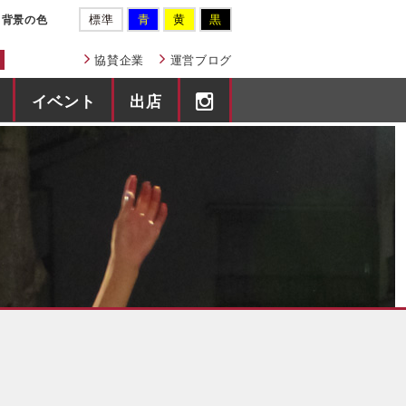
標準
青
黄
黒
背景の色
協賛企業
運営ブログ
イベント
出店