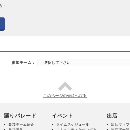
う！
参加チーム：
このページの先頭へ戻る
踊りパレード
イベント
出店
参加チーム紹介
タイムスケジュール
出店マップ
参加募集
コミュニティながいずみ
出店者一覧