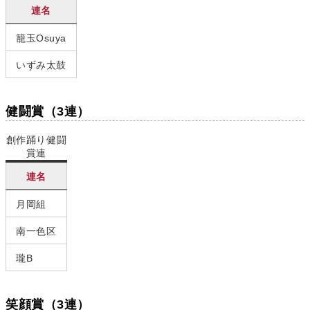
連名
籠玉Osuya
いずみ太鼓
健闘賞（3連）
創作踊り健闘
賞連
連名
月岡組
南一色区
瓏B
笑顔賞（3連）