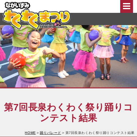
このページの本文へ移動
第7回長泉わくわく祭り踊りコ
ンテスト結果
HOME
>
踊りパレード
>
第7回長泉わくわく祭り踊りコンテスト結果