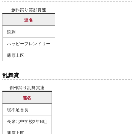
創作踊り笑顔賞連
連名
溌剌
ハッピーフレンドリー
薄原上区
乱舞賞
創作踊り乱舞賞連
連名
寝不足番長
長泉北中学校2年B組
薄原上区