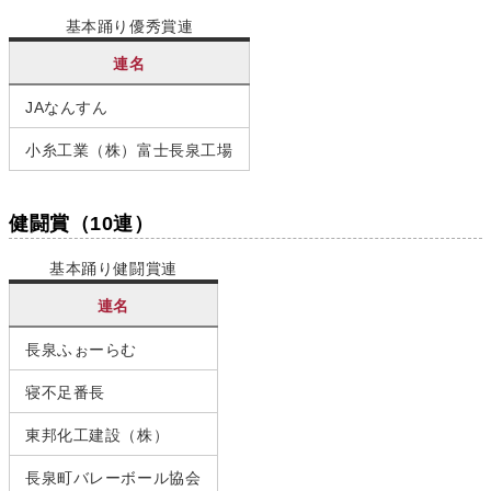
基本踊り優秀賞連
連名
JAなんすん
小糸工業（株）富士長泉工場
健闘賞（10連）
基本踊り健闘賞連
連名
長泉ふぉーらむ
寝不足番長
東邦化工建設（株）
長泉町バレーボール協会