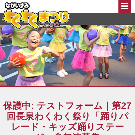
このページの本文へ移動
保護中: テストフォーム｜第27
回長泉わくわく祭り「踊りパ
レード・キッズ踊りステー