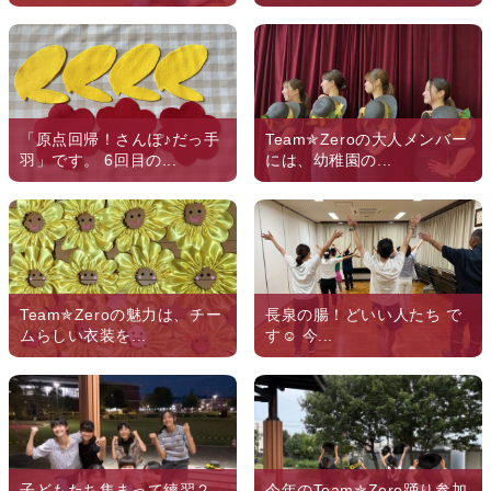
「原点回帰！さんぽ♪だっ手
Team✯Zeroの大人メンバー
羽」です。 6回目の...
には、幼稚園の...
Team✯Zeroの魅力は、チー
長泉の腸！どいい人たち で
ムらしい衣装を...
す‪︎‬‪︎☺︎ 今...
子どもたち集まって練習２
今年のTeam✯Zero踊り参加