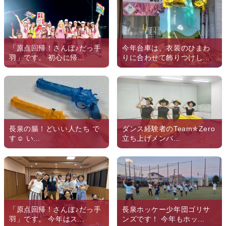
「原点回帰！さんぽ♪だっ手
今年台車は、衣装のひまわ
羽」です。 初心に帰...
りに合わせて飾りつけし...
長泉の腸！どいい人たち で
ダンス経験者のTeam✯Zero
す‪︎‬‪︎☺︎ い...
立ち上げメンバ...
「原点回帰！さんぽ♪だっ手
長泉ホッケー少年団ゴリサ
羽」です。 今年はス...
ンズです！ 今年もホッ...